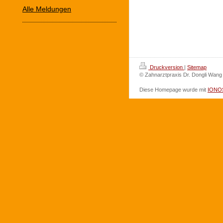
Alle Meldungen
Druckversion
|
Sitemap
© Zahnarztpraxis Dr. Dongli Wang
Diese Homepage wurde mit
IONOS