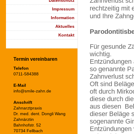
Zahnverlust sch
Datenschutz
rechtzeitig mit
Impressum
und Ihre Zahng
Information
Aktuelles
Parodontitisb
Kontakt
Für gesunde Zä
wichtig.
Termin vereinbaren
Entzündungen a
so genannte Pa
Telefon
0711-584388
Zahnverlust sc
Oft sind Beläge
E-Mail
oft durch Mirk
info@smile-zahn.de
diese durch di
Anschrift
aus diesen Bel
Zahnarztpraxis
dieser Beläge 
Dr. med. dent. Dongli Wang
Zahnärztin
sogenannte Gin
Bahnhofstr. 52
Entzündungen v
70734 Fellbach